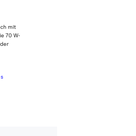
ich mit
ie 70 W-
oder
n
as