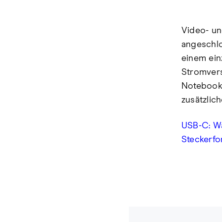
Video- un
angeschlo
einem ein
Stromvers
Notebooks
zusätzlich
USB-C: Wa
Steckerfor