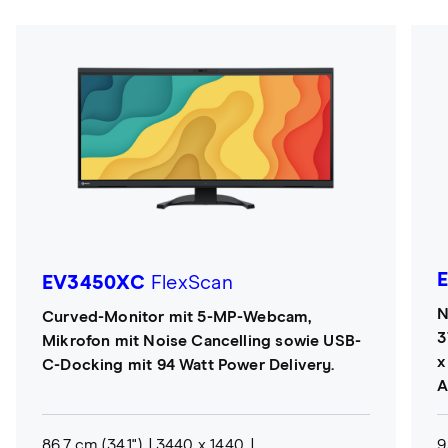
EV3450XC
FlexScan
N
Curved-Monitor mit 5-MP-Webcam,
3
Mikrofon mit Noise Cancelling sowie USB-
x
C-Docking mit 94 Watt Power Delivery.
A
86,7 cm (34,1")
3440 x 1440
9