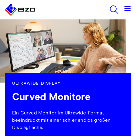
ULTRAWIDE DISPLAY
Curved Monitore
Ein Curved Monitor im Ultrawide-Format
beeindruckt mit einer schier endlos großen
Displayfläche.