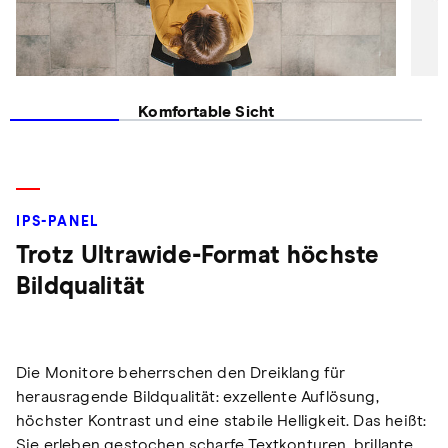
Komfortable Sicht
F
IPS-PANEL
Trotz Ultrawide-Format höchste
Bildqualität
Die Monitore beherrschen den Dreiklang für
herausragende Bildqualität: exzellente Auflösung,
höchster Kontrast und eine stabile Helligkeit. Das heißt:
Sie erleben gestochen scharfe Textkonturen, brillante