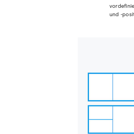
vordefini
und -posi