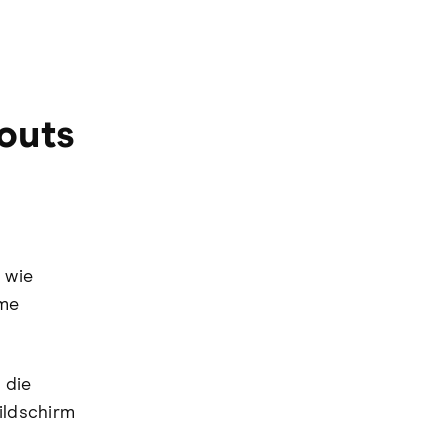
outs
 wie
mme
 die
ildschirm