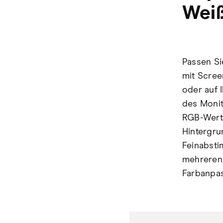
Wei
Passen Si
mit Scree
oder auf 
des Monit
RGB-Werte
Hintergru
Feinabsti
mehreren
Farbanpas