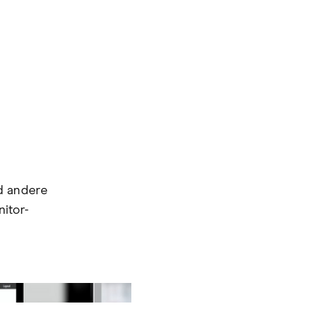
l
nd andere
itor-