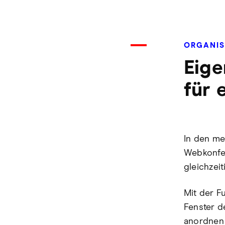
ORGANIS
Eige
für 
In den me
Webkonfe
gleichzei
Mit der F
Fenster d
anordnen 