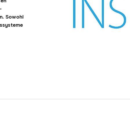
nen
-
en. Sowohl
bssysteme