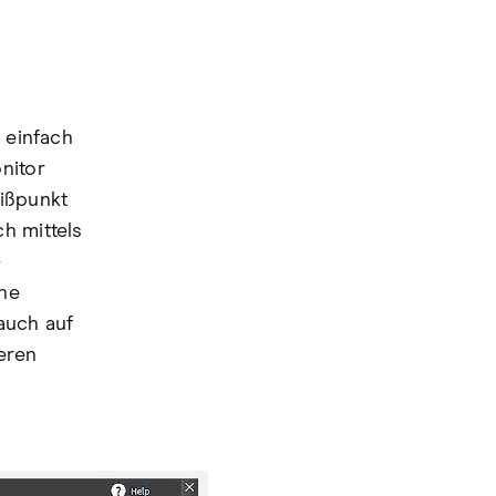
 einfach
nitor
eißpunkt
h mittels
-
ine
auch auf
eren