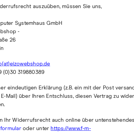
derrufsrecht auszuüben, müssen Sie uns,
puter Systemhaus GmbH
ebshop -
aße 26
lin
fo(at)eizowebshop.de
+49 (0)30 319880389
ner eindeutigen Erklärung (z.B. ein mit der Post versand
 E-Mail) über Ihren Entschluss, diesen Vertrag zu wider
en.
n Ihr Widerrufsrecht auch online über untenstehende
sformular
oder unter
https://www.f-m-