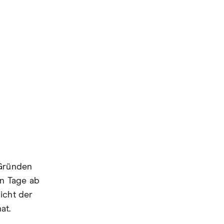
 Gründen
hn Tage ab
icht der
hat.