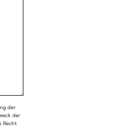
ung der
weck der
s Recht