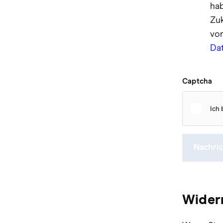
hab
Zuk
vo
Da
Captcha
Nachri
Wider