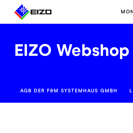
MON
EIZO Webshop 
AGB DER F&M SYSTEMHAUS GMBH
L