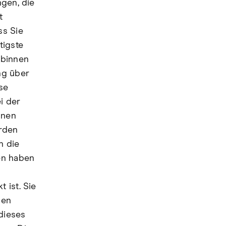
ngen, die
t
ss Sie
tigste
 binnen
ng über
se
i der
hnen
erden
n die
en haben
 ist. Sie
nen
dieses