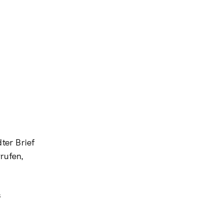
ter Brief
rufen,
s