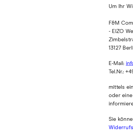
Um Ihr Wi
F&M Com
- EIZO W
Zimbelstr
13127 Ber
E-Mail:
in
Tel.Nr.: 
mittels ei
oder eine
informier
Sie könne
Widerruf