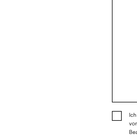
Ich
vo
Bea