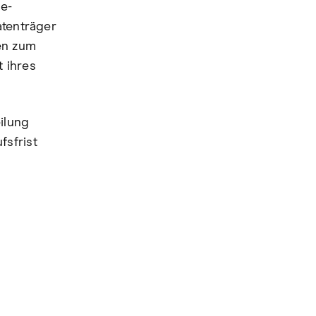
e-
atenträger
en zum
 ihres
ilung
fsfrist