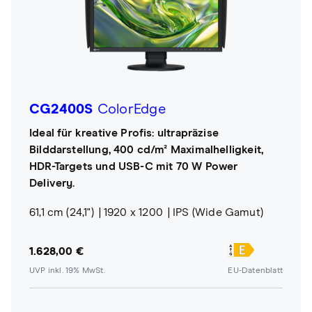
CG2400S
ColorEdge
Ideal für kreative Profis: ultrapräzise
Bilddarstellung, 400 cd/m² Maximalhelligkeit,
HDR-Targets und USB-C mit 70 W Power
Delivery.
61,1 cm (24,1")
1920 x 1200
IPS (Wide Gamut)
1.628,00 €
UVP inkl. 19% MwSt.
EU-Datenblatt