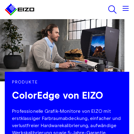
PRODUKTE
ColorEdge von EIZO
Professionelle Grafik-Monitore von EIZO mit
erstklassiger Farbraumabdeckung, einfacher und
verlustfreier Hardwarekalibrierung, aufwändige
Werkskalibrierung sowie 5-Jahre-Garantie.