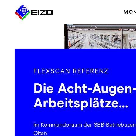
MON
FLEXSCAN REFERENZ
Die Acht-Augen
Arbeitsplätze…
im Kommandoraum der SBB-Betriebszent
Olten