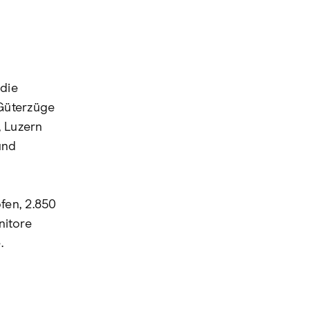
die
Güterzüge
, Luzern
und
fen, 2.850
nitore
.