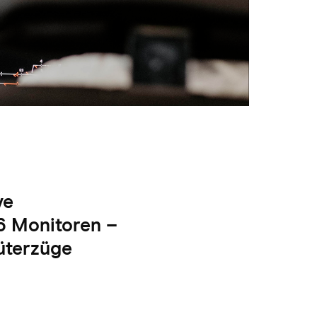
ve
56 Monitoren –
üterzüge