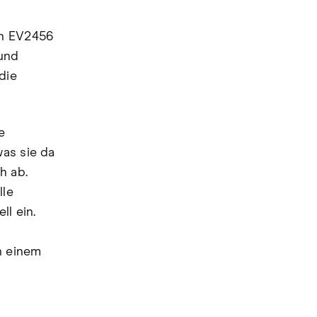
an EV2456
und
die
e
was sie da
h ab.
lle
ll ein.
n einem