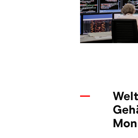
Welt
Gehä
Moni