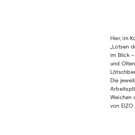
Hier, im 
„Lotsen d
im Blick 
und Olten
Lötschber
Die jewei
Arbeitspl
Weichen u
von EIZO 