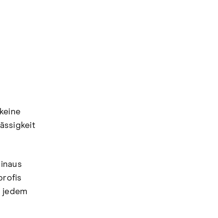
keine
ssigkeit
hinaus
profis
n jedem