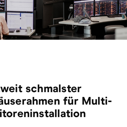
weit schmalster
userahmen für Multi-
toreninstallation