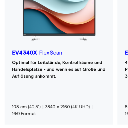
EV4340X
FlexScan
Optimal für Leitstände, Kontrollräume und
4
Handelsplätze - und wenn es auf Größe und
P
Auflösung ankommt.
3
108 cm (42,5")
3840 x 2160 (4K UHD)
8
16:9 Format
1