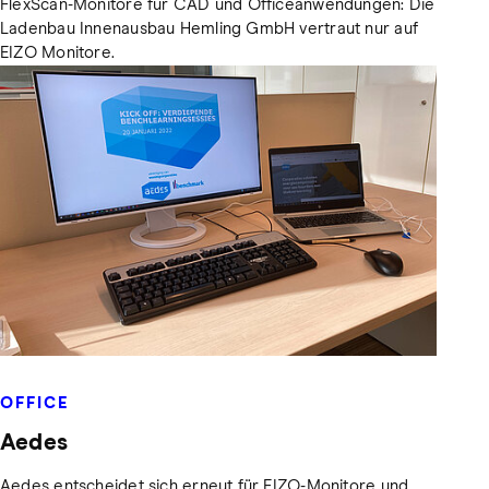
FlexScan-Monitore für CAD und Officeanwendungen: Die
Ladenbau Innenausbau Hemling GmbH vertraut nur auf
EIZO Monitore.
OFFICE
Aedes
Aedes entscheidet sich erneut für EIZO-Monitore und