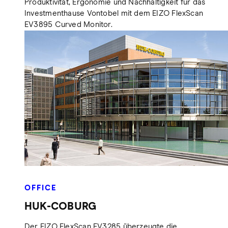
Produktivität, Ergonomie und Nachhaltigkeit für das
Investmenthause Vontobel mit dem EIZO FlexScan
EV3895 Curved Monitor.
OFFICE
HUK-COBURG
Der EIZO FlexScan EV3285 überzeugte die