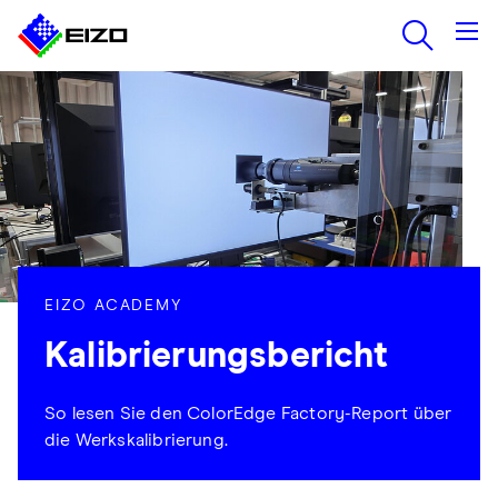
EIZO ACADEMY
Kalibrierungsbericht
So lesen Sie den ColorEdge Factory-Report über
die Werkskalibrierung.