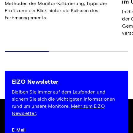
im 
Methoden der Monitor-Kalibrierung, Tipps der
Profis und ein Blick hinter die Kulissen des
In d
Farbmanagements.
der 
Geme
vers
EIZO Newsletter
Bleiben Sie immer auf dem Laufenden und
sichern Sie sich die wichtigsten Informationen
rund um unsere Monitore.
Mehr zum EIZO
Newsletter
.
E-Mail