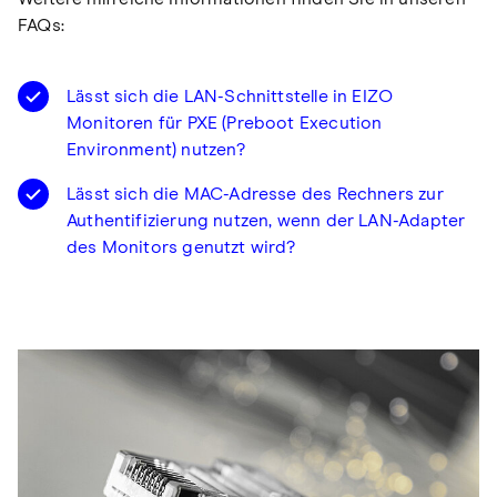
FAQs:
Lässt sich die LAN-Schnittstelle in EIZO
Monitoren für PXE (Preboot Execution
Environment) nutzen?
Lässt sich die MAC-Adresse des Rechners zur
Authentifizierung nutzen, wenn der LAN-Adapter
des Monitors genutzt wird?