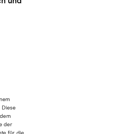
ch und
einem
. Diese
 dem
e der
te für die