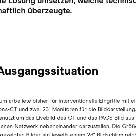
ne Lösung umsetzen, welche technis
aftlich überzeugte.
Ausgangssituation
um arbeitete bisher für interventionelle Eingriffe mit 
ions-CT und zwei 23‘‘ Monitoren für die Bilddarstellung
nutzt um das Livebild des CT und das PACS-Bild aus
nen Netzwerk nebeneinander darzustellen. Die Größ
gezeigten Bilder auf jeweils einem 23“ Bildschirm reich