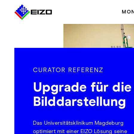
MON
CURATOR REFERENZ
Upgrade für die
Bilddarstellung
Das Universitätsklinikum Magdeburg
optimiert mit einer EIZO Lösung seine