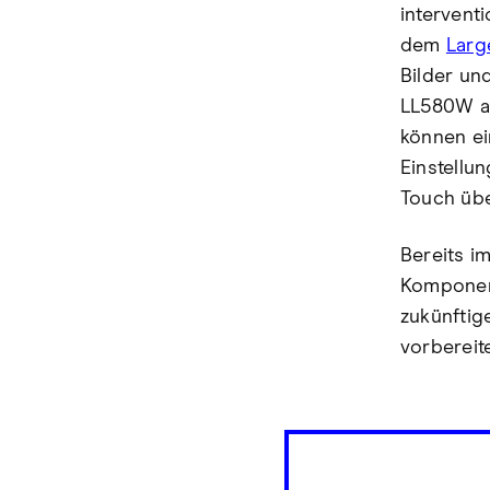
interventi
dem
Larg
Bilder un
LL580W a
können ei
Einstellu
Touch üb
Bereits i
Komponent
zukünftig
vorbereite