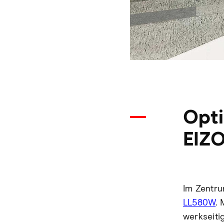
Opti
EIZO
Im Zentru
LL580W
.
werkseitig