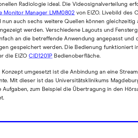
onellen Radiologie ideal. Die Videosignalverteilung erf
e Monitor Manager LMM0802
von EIZO. Livebild des 
d nun auch sechs weitere Quellen können gleichzeitig
ngezeigt werden. Verschiedene Layouts und Fenster
nfach an die betreffende Anwendung angepasst und 
ngen gespeichert werden. Die Bedienung funktioniert in
er die EIZO
CID1201P
Bedienoberfläche.
m Konzept umgesetzt ist die Anbindung an eine Stream
e. Mit dieser ist das Universitätsklinikums Magdebur
e Aufgaben, zum Beispiel die Übertragung in den Hörsa
t.