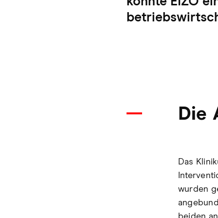
konnte EIZO ei
betriebswirtsch
Die 
Das Klinik
Intervent
wurden ge
angebunde
beiden an