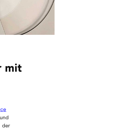
 mit
rce
 und
n der