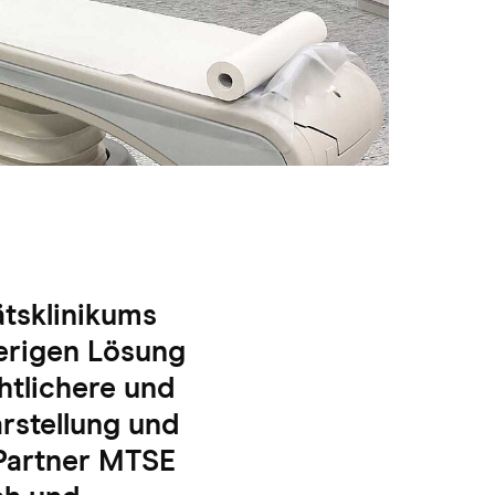
ätsklinikums
erigen Lösung
htlichere und
arstellung und
 Partner MTSE