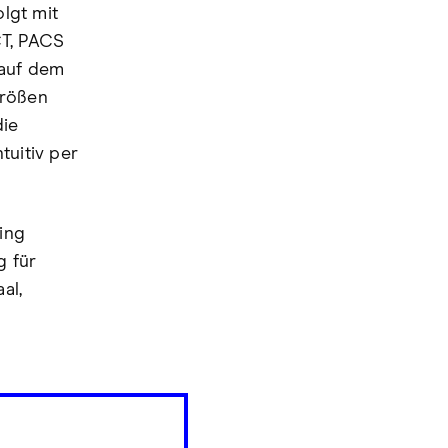
olgt mit
CT, PACS
 auf dem
größen
die
tuitiv per
ing
g für
al,