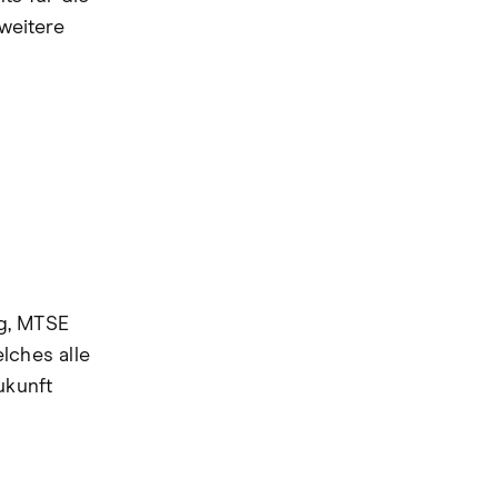
weitere
g, MTSE
lches alle
ukunft