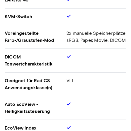
LAN/RJ-45
KVM-Switch
Voreingestellte
2x manuelle Speicherplätze,
Farb-/Graustufen-Modi
sRGB, Paper, Movie, DICOM
DICOM-
Tonwertcharakteristik
Geeignet für RadiCS
VIII
Anwendungsklasse(n)
Auto EcoView -
Helligkeitssteuerung
EcoView Index