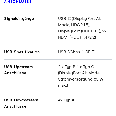
ANSCHLÜSSE
Signaleingänge
USB-C (DisplayPort Alt
Mode, HDCP 1.3),
DisplayPort (HDCP 1.3), 2x
HDMI (HDCP 1.4/2.2)
USB-Spezifikation
USB 5Gbps (USB 3)
USB-Upstream-
2 x Typ B, 1 x Typ C
Anschlüsse
(DisplayPort Alt Mode,
Stromversorgung 85 W
max.)
USB-Downstream-
4x Typ A
Anschlüsse