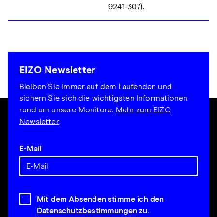
9241-307).
EIZO Newsletter
Bleiben Sie immer auf dem Laufenden und
sichern Sie sich die wichtigsten Informationen
rund um unsere Monitore.
Mehr zum EIZO
Newsletter
.
E-Mail
Mit dem Absenden stimme ich den
Datenschutzbestimmungen
zu.