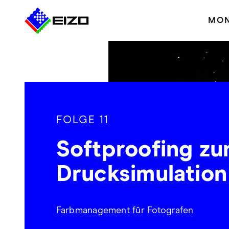
MON
FOLGE 11
Softproofing zu
Drucksimulation
Farbmanagement für Fotografen