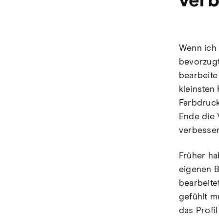
verb
Wenn ich 
bevorzugt
bearbeite
kleinsten
Farbdruck
Ende die 
verbessere
Früher ha
eigenen B
bearbeite
gefühlt m
das Profi