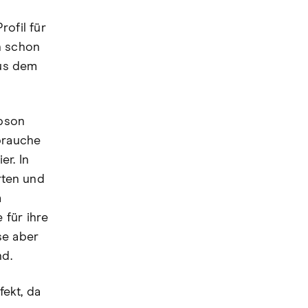
rofil für
h schon
aus dem
Epson
brauche
er. In
rten und
m
 für ihre
ise aber
nd.
fekt, da