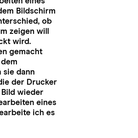
beiten eines
 dem Bildschirm
nterschied, ob
m zeigen will
kt wird.
ken gemacht
f dem
h sie dann
die der Drucker
 Bild wieder
earbeiten eines
earbeite ich es