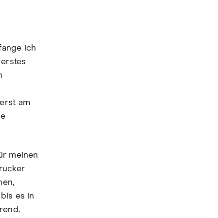
fange ich
 erstes
n
 erst am
se
für meinen
rucker
nen,
bis es in
rend.