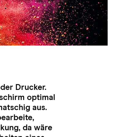
eder Drucker.
dschirm optimal
matschig aus.
earbeite,
rkung, da wäre