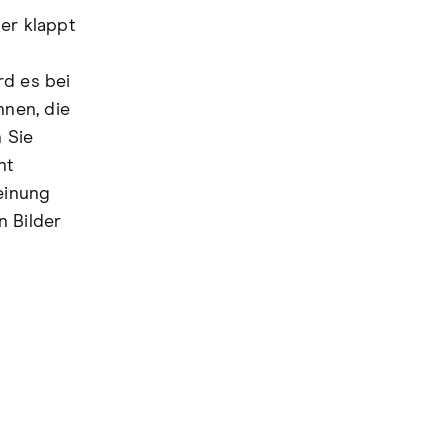
er klappt
rd es bei
nnen, die
 Sie
ht
einung
n Bilder