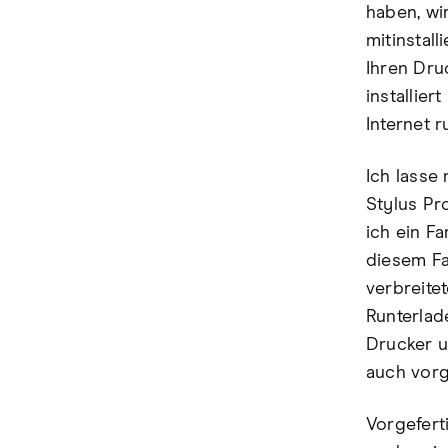
haben, wir
mitinstall
Ihren Dru
installie
Internet r
Ich lasse
Stylus Pr
ich ein F
diesem Fa
verbreite
Runterlade
Drucker un
auch vorge
Vorgeferti