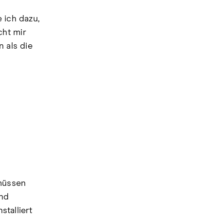
 ich dazu,
cht mir
n als die
müssen
und
stalliert