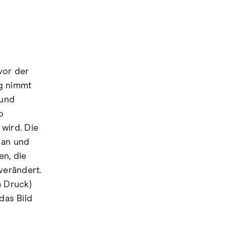
vor der
ng nimmt
 und
o
wird. Die
 an und
en, die
verändert.
m Druck)
das Bild