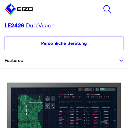
LE2426
DuraVision
Persönliche Beratung
Features