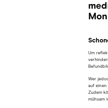
medi
Mon
Schone
Um reflek
verhinder
Befundbil
Wer jedoc
auf einen
Zudem kö
mühsam id