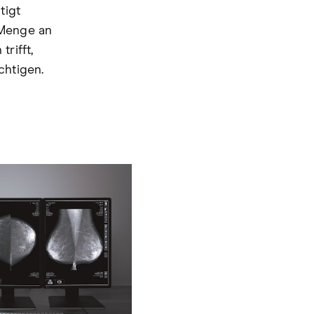
tigt
 Menge an
rifft,
chtigen.