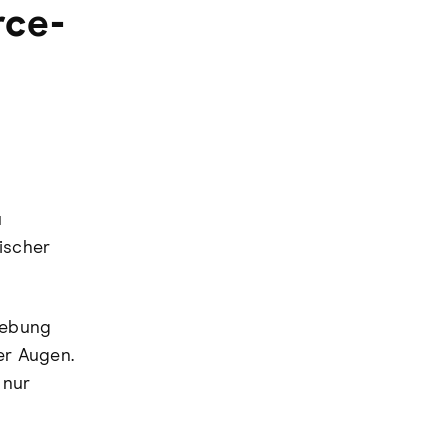
rce-
u
ischer
gebung
er Augen.
 nur