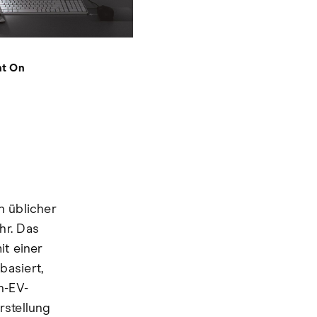
ht On
n üblicher
hr. Das
it einer
basiert,
n-EV-
rstellung