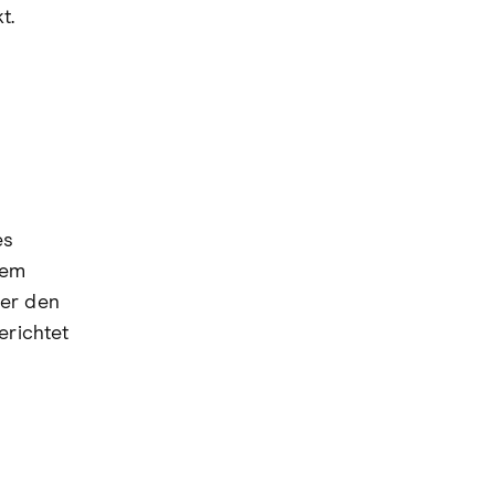
t.
es
dem
ber den
erichtet