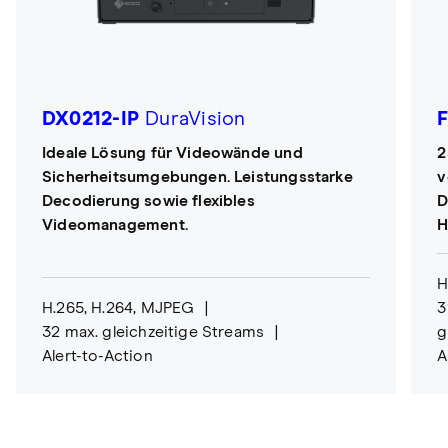
DX0212-IP
DuraVision
Ideale Lösung für Videowände und
2
Sicherheitsumgebungen. Leistungsstarke
v
Decodierung sowie flexibles
D
Videomanagement.
H
H
H.265, H.264, MJPEG
3
32 max. gleichzeitige Streams
g
Alert-to-Action
A