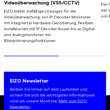
Videoüberwachung (VSS/CCTV)
Der 
der 
EIZO bietet vielfältige Lösungen für die
von 
Videoüberwachung: von IP-Decoder-Monitoren
mit integrierter Hardware-Decodierung, flexiblen
Installationen mit IP-Decoder-Boxen bis zu Digital-
und Analogmonitoren mit
Bildoptimierungsfunktionen.
EIZO Newsletter
Bleiben Sie immer auf dem Laufenden und
sichern Sie sich die wichtigsten Informationen
rund um unsere Monitore.
Mehr zum EIZO
Newsletter
.